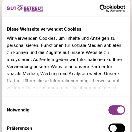
zufrieden und die Seele
geborgen ist!
Diese Webseite verwendet Cookies
Wir verwenden Cookies, um Inhalte und Anzeigen zu
Pflegezeit im Einklang mit Ihren Bedürfnissen‍
personalisieren, Funktionen für soziale Medien anbieten
zu können und die Zugriffe auf unsere Website zu
Bei vielen Pflegediensten tickt die Uhr im Minutentakt –
analysieren. Außerdem geben wir Informationen zu Ihrer
Waschen, Duschen, Toilettengang, Zahnpflege – und
Verwendung unserer Website an unsere Partner für
schon ist die Pflegekraft wieder weg, ohne Raum für ein
soziale Medien, Werbung und Analysen weiter. Unsere
persönliches Gespräch.Wir vom ambulanten Pflegedienst
Partner führen diese Informationen möglicherweise mit
aus Darmstadt nehmen uns Zeit für Sie, nicht im
weiteren Daten zusammen, die Sie ihnen bereitgestellt
Minutentakt, sondern in Stunden.Wir bieten Ihnen die
haben oder die sie im Rahmen Ihrer Nutzung der Dienste
Möglichkeit, die Dauer Ihrer Pflege/Betreuung selbst zu
gesammelt haben.
bestimmen. Ob Sie nur das Nötigste erledigt haben
Einwilligungsauswahl
möchten, Wert auf ausgiebige Betreuung, gemeinsames
Notwendig
Frühstück und ein ausführliches Gespräch legen oder
Unterstützung in der Pflege benötigen – Unsere häusliche
Präferenzen
Pflege und Seniorenbetreuung sind darauf ausgerichtet,