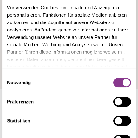
Wir verwenden Cookies, um Inhalte und Anzeigen zu
personalisieren, Funktionen für soziale Medien anbieten
Kevin Kirchner
zu können und die Zugriffe auf unsere Website zu
analysieren. Außerdem geben wir Informationen zu Ihrer
Ich bin für unsere Kunden da – von der
Verwendung unserer Website an unsere Partner für
Terminvereinbarung über die Budgetplanung bis
soziale Medien, Werbung und Analysen weiter. Unsere
hin zu allen Fragen rund um unsere Betreuung
Partner führen diese Informationen möglicherweise mit
weiteren Daten zusammen, die Sie ihnen bereitgestellt
haben oder die sie im Rahmen Ihrer Nutzung der Dienste
gesammelt haben.
Einwilligungsauswahl
Notwendig
Präferenzen
Melden Sie sich bei
unserem Newsletter an und
Statistiken
verpassen Sie keine