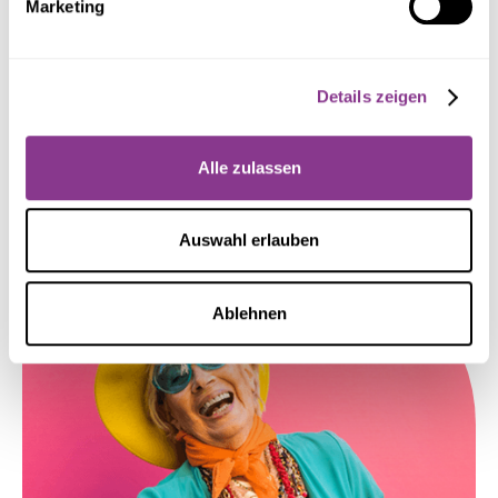
Marketing
Neuigkeiten!
Details zeigen
Alle zulassen
Auswahl erlauben
4,6 von 5 Sternen auf Google
Ablehnen