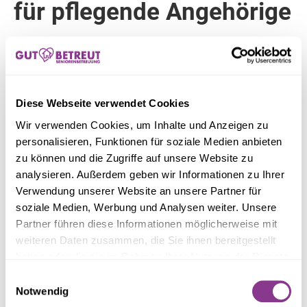
für pflegende Angehörige
Neben den genannten Entlastungsangeboten gibt es
weitere Leistungen, die Ihnen zustehen können:
Pflegegeld: Direktzahlungen an pflegebedürftige
Diese Webseite verwendet Cookies
Personen oder Angehörige, abhängig vom Pflegegrad.
Wir verwenden Cookies, um Inhalte und Anzeigen zu
Sachleistungen: Unterstützung durch Pflegedienste bei
personalisieren, Funktionen für soziale Medien anbieten
der Grundpflege oder im Haushalt.
zu können und die Zugriffe auf unsere Website zu
Kombinationsleistungen: Kombination aus
analysieren. Außerdem geben wir Informationen zu Ihrer
Pflegedienst und familiärer Unterstützung
Verwendung unserer Website an unsere Partner für
soziale Medien, Werbung und Analysen weiter. Unsere
Partner führen diese Informationen möglicherweise mit
Wir von Gut Betreut sind
weiteren Daten zusammen, die Sie ihnen bereitgestellt
haben oder die sie im Rahmen Ihrer Nutzung der Dienste
für Sie da!
gesammelt haben.
Einwilligungsauswahl
Notwendig