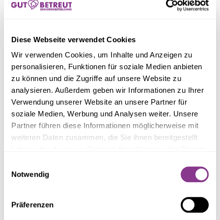
Schritt 2 – Grundpflegetraining
Einführung in die nicht medizinische
Diese Webseite verwendet Cookies
Grundpflege und Pflegehilfsmittel
Wir verwenden Cookies, um Inhalte und Anzeigen zu
personalisieren, Funktionen für soziale Medien anbieten
zu können und die Zugriffe auf unsere Website zu
analysieren. Außerdem geben wir Informationen zu Ihrer
Schritt 3 – Demenzschulung
Verwendung unserer Website an unsere Partner für
Richtige Versorgung von demenziell
soziale Medien, Werbung und Analysen weiter. Unsere
erkrankten Menschen
Partner führen diese Informationen möglicherweise mit
weiteren Daten zusammen, die Sie ihnen bereitgestellt
haben oder die sie im Rahmen Ihrer Nutzung der Dienste
gesammelt haben.
Einwilligungsauswahl
Schritt 4 – Hauswirtschaftslehre
Notwendig
Gut Betreut Standard
Präferenzen