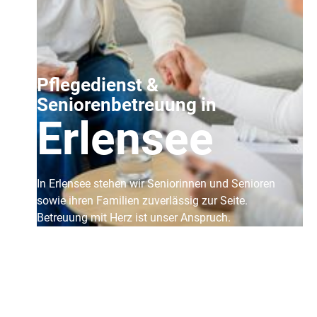
Pflegedienst &
Seniorenbetreuung in
Erlensee
In Erlensee stehen wir Seniorinnen und Senioren
sowie ihren Familien zuverlässig zur Seite.
Betreuung mit Herz ist unser Anspruch.