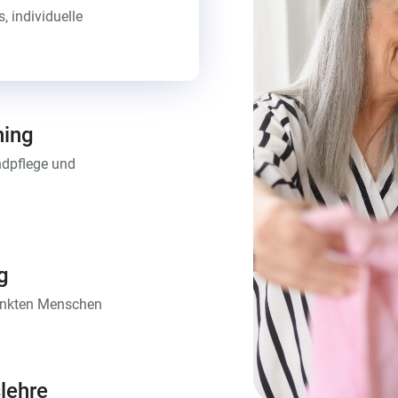
, individuelle
ning
ndpflege und
g
rankten Menschen
slehre