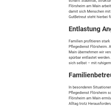
schafft Stabilität, Strukt
Flörsheim am Main arbeite
damit sich Menschen mit
GutBetreut steht hierbei f
Entlastung An
Familien profitieren star
Pflegedienst Flörsheim. A
Main übernehmen wir ver
spürbar entlastet werden.
sich selbst – mit ruhige
Familienbetre
In besonderen Situationen
Pflegedienst Flörsheim sof
Flörsheim am Main ermögl
Alltag trotz Herausforderu