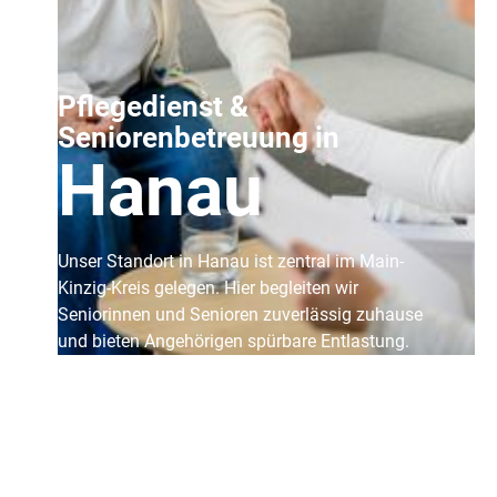
Pflegedienst &
Seniorenbetreuung in
Hanau
Unser Standort in Hanau ist zentral im Main-
Kinzig-Kreis gelegen. Hier begleiten wir
Seniorinnen und Senioren zuverlässig zuhause
und bieten Angehörigen spürbare Entlastung.