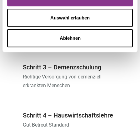
Auswahl erlauben
Schritt 2 – Grundpflegetraining
Einführung in die nicht medizinische
Grundpflege und Pflegehilfsmittel
Ablehnen
Schritt 3 – Demenzschulung
Richtige Versorgung von demenziell
erkrankten Menschen
Schritt 4 – Hauswirtschaftslehre
Gut Betreut Standard