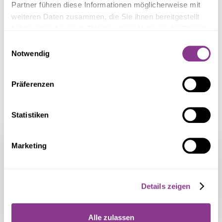
Partner führen diese Informationen möglicherweise mit
weiteren Daten zusammen, die Sie ihnen bereitgestellt
haben oder die sie im Rahmen Ihrer Nutzung der Dienste
gesammelt haben.
Einwilligungsauswahl
Notwendig
Präferenzen
Statistiken
Schritt 1 – Basisqualifikation
Marketing
Einführung in die Leistungen von Gut
Betreut, Sicherheit in der häuslichen
Details zeigen
Betreuung, Prozess des Alterns, individuelle
Betreuung von Senioren.
Alle zulassen