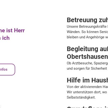
Betreuung zu
Unsere Betreuungskräfte b
e ist Herr
Wänden. So können Senio
 ich
bleiben und Angehörige w
Begleitung au
Obertshause
Ob Arztbesuche, Spaziergä
und sorgen für Sicherheit
Infos
Hilfe im Haus
Von der aktivierenden Hau
Wir unterstützen dort, wo 
Selbstständigkeit.
: