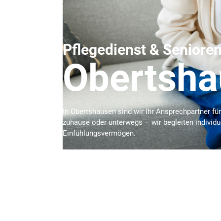
Pflegedienst & Seniore
Obertsha
In Obertshausen sind wir Ihr Ansprechpartner fü
zuhause oder unterwegs – wir begleiten individue
Einfühlungsvermögen.