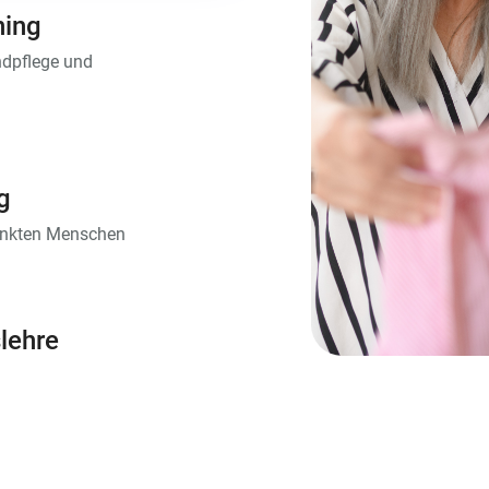
ning
ndpflege und
g
rankten Menschen
slehre