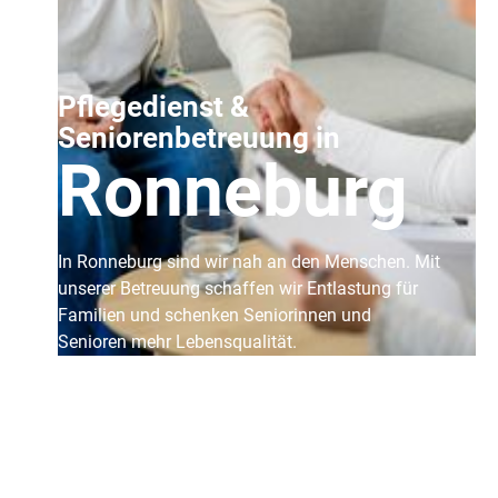
Pflegedienst &
Seniorenbetreuung in
Ronneburg
In Ronneburg sind wir nah an den Menschen. Mit
unserer Betreuung schaffen wir Entlastung für
Familien und schenken Seniorinnen und
Senioren mehr Lebensqualität.