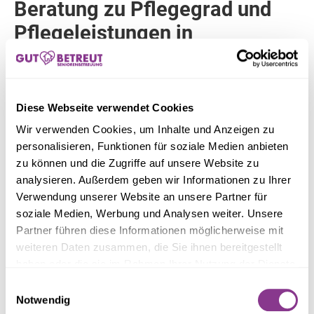
Beratung zu Pflegegrad und
Pflegeleistungen in
Gelnhausen
Ein anerkannter Pflegegrad ist die Grundlage für
Leistungen der Pflegeversicherung. Unser Pflegedienst
Diese Webseite verwendet Cookies
Gelnhausenberät Sie umfassend zur Beantragung oder
Anpassung Ihres Pflegegrades und begleitet Sie Schritt
Wir verwenden Cookies, um Inhalte und Anzeigen zu
für Schritt durch den gesamten Prozess. Direkt am
personalisieren, Funktionen für soziale Medien anbieten
Standort Gelnhausen stehen wir Ihnen kompetent zur
zu können und die Zugriffe auf unsere Website zu
Seite, damit Sie die bestmögliche Unterstützung erhalten.
analysieren. Außerdem geben wir Informationen zu Ihrer
Verwendung unserer Website an unsere Partner für
soziale Medien, Werbung und Analysen weiter. Unsere
Partner führen diese Informationen möglicherweise mit
weiteren Daten zusammen, die Sie ihnen bereitgestellt
haben oder die sie im Rahmen Ihrer Nutzung der Dienste
Auswahl von
gesammelt haben.
Einwilligungsauswahl
Notwendig
Betreuungskräften